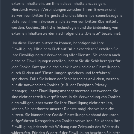
externe Inhalte ein, um Ihnen diese Inhalte anzuzeigen.
Hierdurch werden Verbindungen zwischen Ihrem Browser und
Wilsdruffer Straße 35/37
Servern von Dritten hergestellt und es können personenbezogene
01705 Freital
Daten von Ihrem Browser an die Server von Dritten übermittelt
werden. Cookies, ähnliche Technologien und die Einbindung von
externen Inhalten werden nachfolgend als „Dienste“ bezeichnet.
0351 49200060
Um diese Dienste nutzen zu können, benötigen wir Ihre
Einwilligung. Mit einem Klick auf "Alle akzeptieren" erteilen Sie
vw-freital@vgrdd.de
Ihre Einwilligung zur Verwendung aller Dienste. Sie können auch
einzelne Einwilligungen erteilen, indem Sie die Schieberegler für
Kontaktdaten herunterladen
jede Cookie-Kategorie einzeln anklicken und diese Einstellungen
durch Klicken auf "Einstellungen speichern und fortfahren"
speichern. Falls Sie keinen der Schieberegler anklicken, werden
nur die notwendigen Cookies (z. B. der Ensighten Privacy
Manager, unser Einwilligungsmanagementtool) verwendet. Sie
Öffnungszeiten
sind nicht gesetzlich verpflichtet, in die Verwendung von Cookies
einzuwilligen, aber wenn Sie Ihre Einwilligung nicht erteilen,
können Sie bestimmte unserer Dienste möglicherweise nicht
nutzen. Sie können Ihre Cookie-Einstellungen anhand der unten
Service
aufgeführten Kategorien von Cookies verwalten. Sie können Ihre
Schließt bald
13:00
Einwilligung jederzeit mit Wirkung zum Zeitpunkt des Widerrufs
widerrufen. Für den Widerruf der Einwilligung beachten Sie bitte