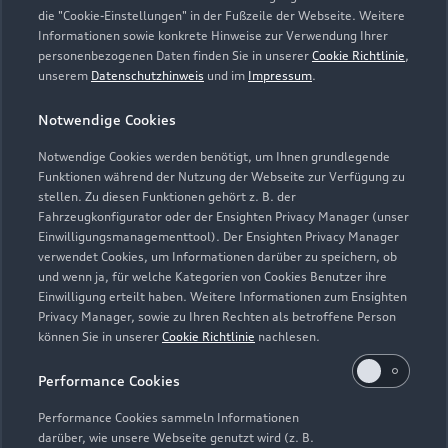
die "Cookie-Einstellungen" in der Fußzeile der Webseite. Weitere
Montag - Freitag
07:00 - 19:00
Informationen sowie konkrete Hinweise zur Verwendung Ihrer
personenbezogenen Daten finden Sie in unserer
Cookie Richtlinie
,
Samstag
08:00 - 13:00
unserem
Datenschutzhinweis
und im
Impressum
.
Sonntag
Geschlossen
Notwendige Cookies
Notwendige Cookies werden benötigt, um Ihnen grundlegende
Funktionen während der Nutzung der Webseite zur Verfügung zu
stellen. Zu diesen Funktionen gehört z. B. der
Fahrzeugkonfigurator oder der Ensighten Privacy Manager (unser
Einwilligungsmanagementtool). Der Ensighten Privacy Manager
Zurück nach oben
verwendet Cookies, um Informationen darüber zu speichern, ob
und wenn ja, für welche Kategorien von Cookies Benutzer ihre
Einwilligung erteilt haben. Weitere Informationen zum Ensighten
Modelle
Privacy Manager, sowie zu Ihren Rechten als betroffene Person
können Sie in unserer
Cookie Richtlinie
nachlesen.
Kaufen & leasen
Alle Modelle
Performance Cookies
Modelle vergleichen
Service & Zubehör
Performance Cookies sammeln Informationen
Neuwagensuche
darüber, wie unsere Webseite genutzt wird (z. B.
Elektromodelle