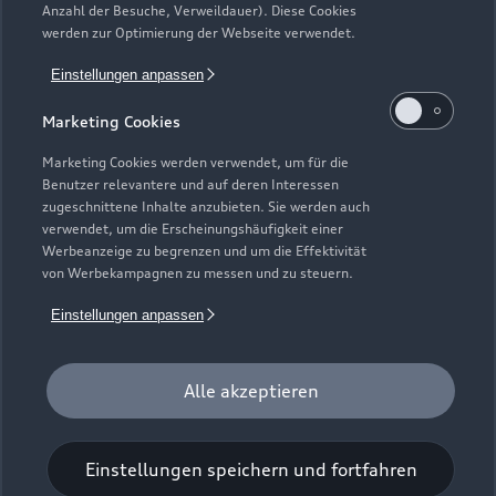
Anzahl der Besuche, Verweildauer). Diese Cookies
Gebrauchtwagensuche
Support
werden zur Optimierung der Webseite verwendet.
Saisonale Angebote
Plug-in-Hybride
Gebrauchtwagen
Einstellungen anpassen
Audi Services
Über Audi
Kundenservice
Finanzierung
Marketing Cookies
Garantie
Händlersuche
Aktionen & Angebote
Unternehmen
Marketing Cookies werden verwendet, um für die
Audi digital services
Benutzer relevantere und auf deren Interessen
Audi Code
Geschäftskunden
Karriere
zugeschnittene Inhalte anzubieten. Sie werden auch
myAudi
verwendet, um die Erscheinungshäufigkeit einer
Häufige Fragen (FAQ)
Investor Relations
Werbeanzeige zu begrenzen und um die Effektivität
© 2026 AUDI AG. Alle Rechte vorbehalten
von Werbekampagnen zu messen und zu steuern.
Audi Online Beratung
Presse & Media Center
Impressum
Rechtliches
Hinweisgebersystem
Einstellungen anpassen
Online-Terminvereinbarung
Datenschutz
Datenschutzinformation
Cookie-Einstellungen
Servicekontakt
Cookie-Richtlinie
Barrierefreiheit
Audi erleben
Alle akzeptieren
Digital Services Act
EU Data Act
Bordbuch & Bedienungsanleitungen
Newsletter
Verträge kündigen
Einstellungen speichern und fortfahren